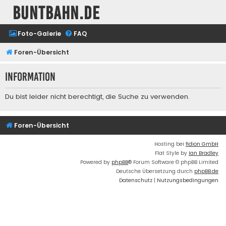
buntbahn.de
Foto-Galerie
FAQ
Foren-Übersicht
Information
Du bist leider nicht berechtigt, die Suche zu verwenden.
Foren-Übersicht
Hosting bei
fidion GmbH
Flat Style by
Ian Bradley
Powered by
phpBB
® Forum Software © phpBB Limited
Deutsche Übersetzung durch
phpBB.de
Datenschutz
|
Nutzungsbedingungen