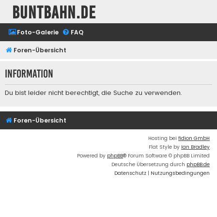
buntbahn.de
Foto-Galerie
FAQ
Foren-Übersicht
Information
Du bist leider nicht berechtigt, die Suche zu verwenden.
Foren-Übersicht
Hosting bei
fidion GmbH
Flat Style by
Ian Bradley
Powered by
phpBB
® Forum Software © phpBB Limited
Deutsche Übersetzung durch
phpBB.de
Datenschutz
|
Nutzungsbedingungen