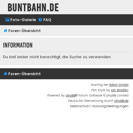
buntbahn.de
Foto-Galerie
FAQ
Foren-Übersicht
Information
Du bist leider nicht berechtigt, die Suche zu verwenden.
Foren-Übersicht
Hosting bei
fidion GmbH
Flat Style by
Ian Bradley
Powered by
phpBB
® Forum Software © phpBB Limited
Deutsche Übersetzung durch
phpBB.de
Datenschutz
|
Nutzungsbedingungen