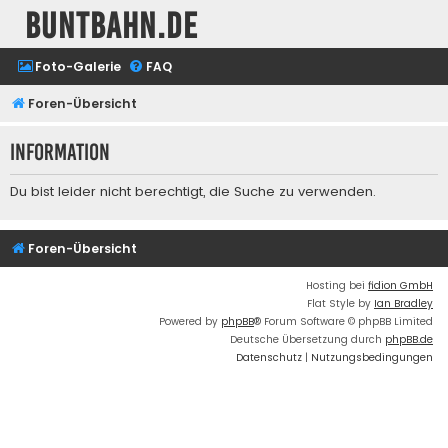
buntbahn.de
Foto-Galerie
FAQ
Foren-Übersicht
Information
Du bist leider nicht berechtigt, die Suche zu verwenden.
Foren-Übersicht
Hosting bei
fidion GmbH
Flat Style by
Ian Bradley
Powered by
phpBB
® Forum Software © phpBB Limited
Deutsche Übersetzung durch
phpBB.de
Datenschutz
|
Nutzungsbedingungen