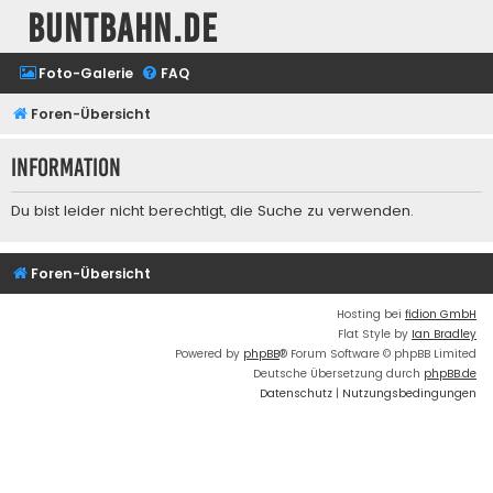
buntbahn.de
Foto-Galerie
FAQ
Foren-Übersicht
Information
Du bist leider nicht berechtigt, die Suche zu verwenden.
Foren-Übersicht
Hosting bei
fidion GmbH
Flat Style by
Ian Bradley
Powered by
phpBB
® Forum Software © phpBB Limited
Deutsche Übersetzung durch
phpBB.de
Datenschutz
|
Nutzungsbedingungen