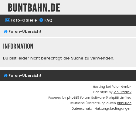
buntbahn.de
Foto-Galerie
FAQ
Foren-Übersicht
Information
Du bist leider nicht berechtigt, die Suche zu verwenden.
Foren-Übersicht
Hosting bei
fidion GmbH
Flat Style by
Ian Bradley
Powered by
phpBB
® Forum Software © phpBB Limited
Deutsche Übersetzung durch
phpBB.de
Datenschutz
|
Nutzungsbedingungen