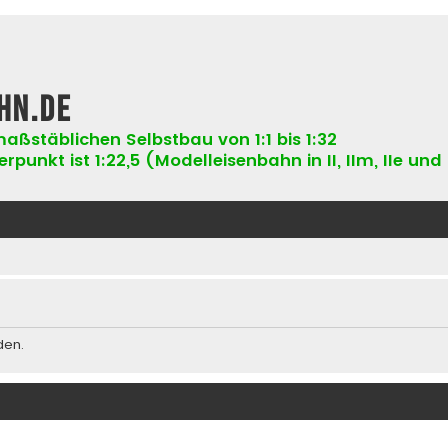
hn.de
aßstäblichen Selbstbau von 1:1 bis 1:32
punkt ist 1:22,5 (Modelleisenbahn in II, IIm, IIe und 
den.