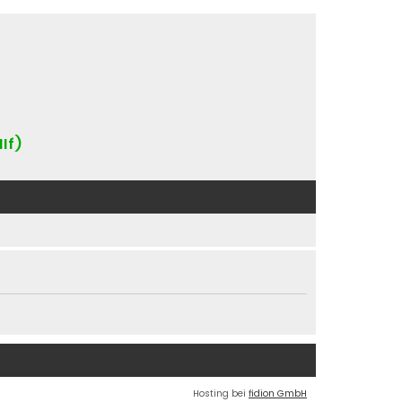
IIf)
Hosting bei
fidion GmbH