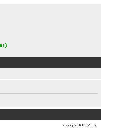
IIf)
Hosting bei
fidion GmbH