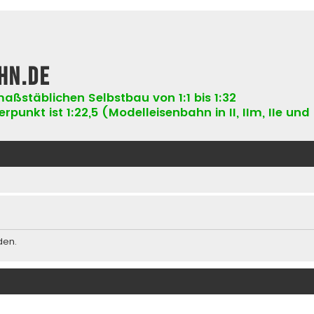
hn.de
aßstäblichen Selbstbau von 1:1 bis 1:32
punkt ist 1:22,5 (Modelleisenbahn in II, IIm, IIe und 
den.