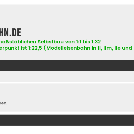
hn.de
aßstäblichen Selbstbau von 1:1 bis 1:32
punkt ist 1:22,5 (Modelleisenbahn in II, IIm, IIe und 
den.