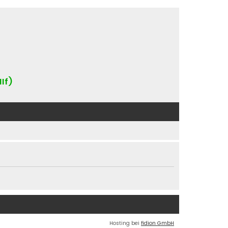
IIf)
Hosting bei
fidion GmbH