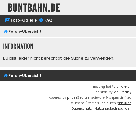
buntbahn.de
Foto-Galerie
FAQ
Foren-Übersicht
Information
Du bist leider nicht berechtigt, die Suche zu verwenden.
Foren-Übersicht
Hosting bei
fidion GmbH
Flat Style by
Ian Bradley
Powered by
phpBB
® Forum Software © phpBB Limited
Deutsche Übersetzung durch
phpBB.de
Datenschutz
|
Nutzungsbedingungen