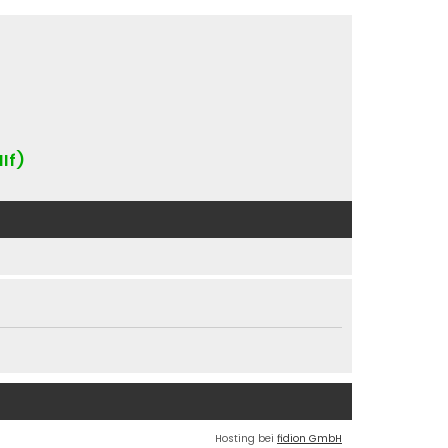
IIf)
Hosting bei
fidion GmbH