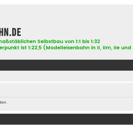
hn.de
aßstäblichen Selbstbau von 1:1 bis 1:32
punkt ist 1:22,5 (Modelleisenbahn in II, IIm, IIe und 
den.