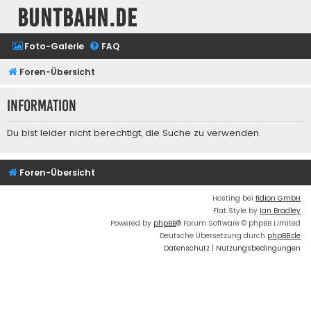
buntbahn.de
Foto-Galerie
FAQ
Foren-Übersicht
Information
Du bist leider nicht berechtigt, die Suche zu verwenden.
Foren-Übersicht
Hosting bei
fidion GmbH
Flat Style by
Ian Bradley
Powered by
phpBB
® Forum Software © phpBB Limited
Deutsche Übersetzung durch
phpBB.de
Datenschutz
|
Nutzungsbedingungen