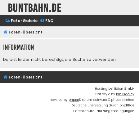
buntbahn.de
Foto-Galerie
FAQ
Foren-Übersicht
Information
Du bist leider nicht berechtigt, die Suche zu verwenden.
Foren-Übersicht
Hosting bei
fidion GmbH
Flat Style by
Ian Bradley
Powered by
phpBB
® Forum Software © phpBB Limited
Deutsche Übersetzung durch
phpBB.de
Datenschutz
|
Nutzungsbedingungen