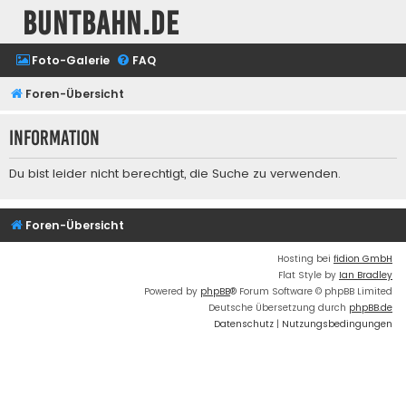
buntbahn.de
Foto-Galerie
FAQ
Foren-Übersicht
Information
Du bist leider nicht berechtigt, die Suche zu verwenden.
Foren-Übersicht
Hosting bei
fidion GmbH
Flat Style by
Ian Bradley
Powered by
phpBB
® Forum Software © phpBB Limited
Deutsche Übersetzung durch
phpBB.de
Datenschutz
|
Nutzungsbedingungen