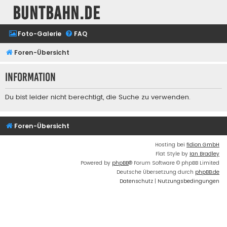
buntbahn.de
Foto-Galerie
FAQ
Foren-Übersicht
Information
Du bist leider nicht berechtigt, die Suche zu verwenden.
Foren-Übersicht
Hosting bei
fidion GmbH
Flat Style by
Ian Bradley
Powered by
phpBB
® Forum Software © phpBB Limited
Deutsche Übersetzung durch
phpBB.de
Datenschutz
|
Nutzungsbedingungen