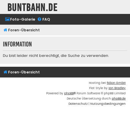
buntbahn.de
Foto-Galerie
FAQ
Foren-Übersicht
Information
Du bist leider nicht berechtigt, die Suche zu verwenden.
Foren-Übersicht
Hosting bei
fidion GmbH
Flat Style by
Ian Bradley
Powered by
phpBB
® Forum Software © phpBB Limited
Deutsche Übersetzung durch
phpBB.de
Datenschutz
|
Nutzungsbedingungen