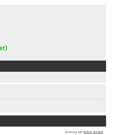
IIf)
Hosting bei
fidion GmbH