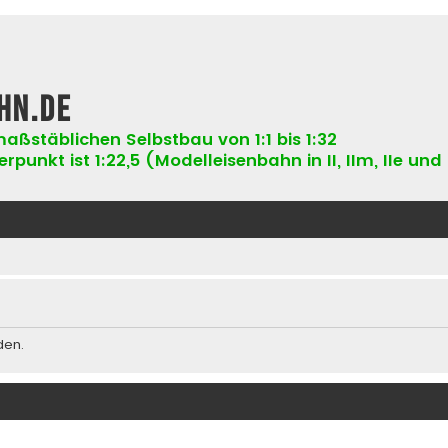
hn.de
aßstäblichen Selbstbau von 1:1 bis 1:32
punkt ist 1:22,5 (Modelleisenbahn in II, IIm, IIe und 
den.