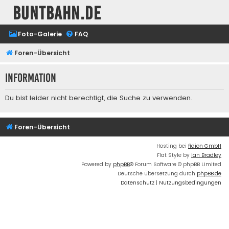
buntbahn.de
Foto-Galerie
FAQ
Foren-Übersicht
Information
Du bist leider nicht berechtigt, die Suche zu verwenden.
Foren-Übersicht
Hosting bei
fidion GmbH
Flat Style by
Ian Bradley
Powered by
phpBB
® Forum Software © phpBB Limited
Deutsche Übersetzung durch
phpBB.de
Datenschutz
|
Nutzungsbedingungen