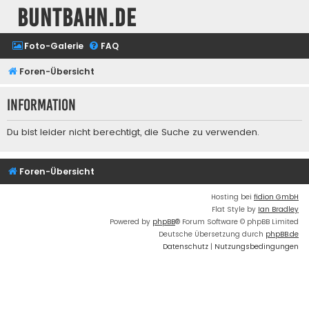
buntbahn.de
Foto-Galerie
FAQ
Foren-Übersicht
Information
Du bist leider nicht berechtigt, die Suche zu verwenden.
Foren-Übersicht
Hosting bei
fidion GmbH
Flat Style by
Ian Bradley
Powered by
phpBB
® Forum Software © phpBB Limited
Deutsche Übersetzung durch
phpBB.de
Datenschutz
|
Nutzungsbedingungen