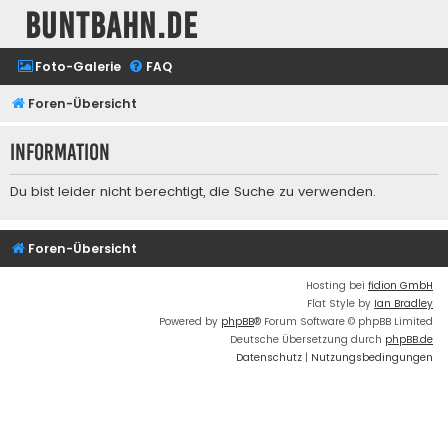
buntbahn.de
Foto-Galerie
FAQ
Foren-Übersicht
Information
Du bist leider nicht berechtigt, die Suche zu verwenden.
Foren-Übersicht
Hosting bei
fidion GmbH
Flat Style by
Ian Bradley
Powered by
phpBB
® Forum Software © phpBB Limited
Deutsche Übersetzung durch
phpBB.de
Datenschutz
|
Nutzungsbedingungen