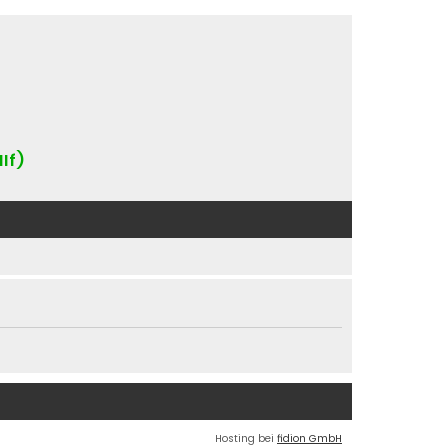
IIf)
Hosting bei
fidion GmbH