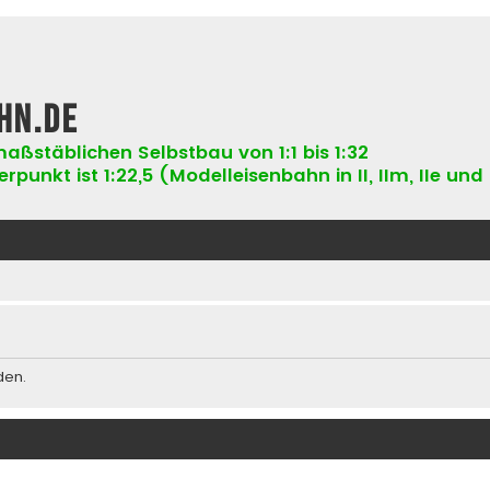
hn.de
aßstäblichen Selbstbau von 1:1 bis 1:32
punkt ist 1:22,5 (Modelleisenbahn in II, IIm, IIe und 
den.