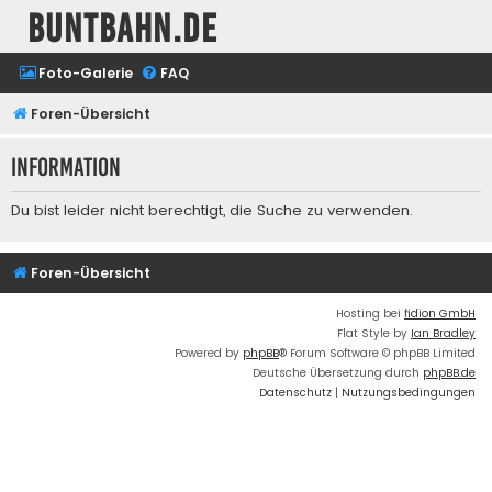
buntbahn.de
Foto-Galerie
FAQ
Foren-Übersicht
Information
Du bist leider nicht berechtigt, die Suche zu verwenden.
Foren-Übersicht
Hosting bei
fidion GmbH
Flat Style by
Ian Bradley
Powered by
phpBB
® Forum Software © phpBB Limited
Deutsche Übersetzung durch
phpBB.de
Datenschutz
|
Nutzungsbedingungen