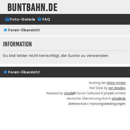
buntbahn.de
Foto-Galerie
FAQ
Foren-Übersicht
Information
Du bist leider nicht berechtigt, die Suche zu verwenden.
Foren-Übersicht
Hosting bei
fidion GmbH
Flat Style by
Ian Bradley
Powered by
phpBB
® Forum Software © phpBB Limited
Deutsche Übersetzung durch
phpBB.de
Datenschutz
|
Nutzungsbedingungen