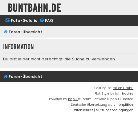
buntbahn.de
Foto-Galerie
FAQ
Foren-Übersicht
Information
Du bist leider nicht berechtigt, die Suche zu verwenden.
Foren-Übersicht
Hosting bei
fidion GmbH
Flat Style by
Ian Bradley
Powered by
phpBB
® Forum Software © phpBB Limited
Deutsche Übersetzung durch
phpBB.de
Datenschutz
|
Nutzungsbedingungen