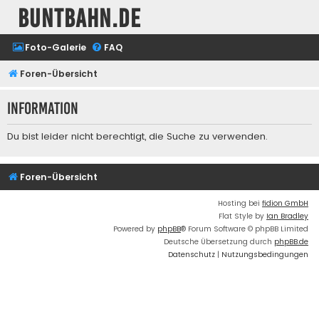
buntbahn.de
Foto-Galerie
FAQ
Foren-Übersicht
Information
Du bist leider nicht berechtigt, die Suche zu verwenden.
Foren-Übersicht
Hosting bei
fidion GmbH
Flat Style by
Ian Bradley
Powered by
phpBB
® Forum Software © phpBB Limited
Deutsche Übersetzung durch
phpBB.de
Datenschutz
|
Nutzungsbedingungen