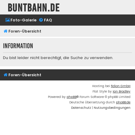
buntbahn.de
Foto-Galerie
FAQ
Foren-Übersicht
Information
Du bist leider nicht berechtigt, die Suche zu verwenden.
Foren-Übersicht
Hosting bei
fidion GmbH
Flat Style by
Ian Bradley
Powered by
phpBB
® Forum Software © phpBB Limited
Deutsche Übersetzung durch
phpBB.de
Datenschutz
|
Nutzungsbedingungen