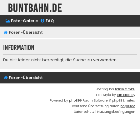
buntbahn.de
Foto-Galerie
FAQ
Foren-Übersicht
Information
Du bist leider nicht berechtigt, die Suche zu verwenden.
Foren-Übersicht
Hosting bei
fidion GmbH
Flat Style by
Ian Bradley
Powered by
phpBB
® Forum Software © phpBB Limited
Deutsche Übersetzung durch
phpBB.de
Datenschutz
|
Nutzungsbedingungen