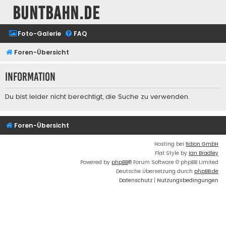
buntbahn.de
Foto-Galerie
FAQ
Foren-Übersicht
Information
Du bist leider nicht berechtigt, die Suche zu verwenden.
Foren-Übersicht
Hosting bei
fidion GmbH
Flat Style by
Ian Bradley
Powered by
phpBB
® Forum Software © phpBB Limited
Deutsche Übersetzung durch
phpBB.de
Datenschutz
|
Nutzungsbedingungen