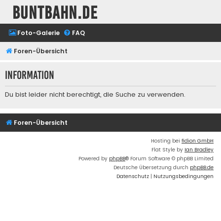
buntbahn.de
Foto-Galerie
FAQ
Foren-Übersicht
Information
Du bist leider nicht berechtigt, die Suche zu verwenden.
Foren-Übersicht
Hosting bei
fidion GmbH
Flat Style by
Ian Bradley
Powered by
phpBB
® Forum Software © phpBB Limited
Deutsche Übersetzung durch
phpBB.de
Datenschutz
|
Nutzungsbedingungen