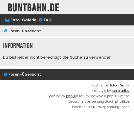
buntbahn.de
Foto-Galerie
FAQ
Foren-Übersicht
Information
Du bist leider nicht berechtigt, die Suche zu verwenden.
Foren-Übersicht
Hosting bei
fidion GmbH
Flat Style by
Ian Bradley
Powered by
phpBB
® Forum Software © phpBB Limited
Deutsche Übersetzung durch
phpBB.de
Datenschutz
|
Nutzungsbedingungen