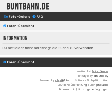
buntbahn.de
Foto-Galerie
FAQ
Foren-Übersicht
Information
Du bist leider nicht berechtigt, die Suche zu verwenden.
Foren-Übersicht
Hosting bei
fidion GmbH
Flat Style by
Ian Bradley
Powered by
phpBB
® Forum Software © phpBB Limited
Deutsche Übersetzung durch
phpBB.de
Datenschutz
|
Nutzungsbedingungen