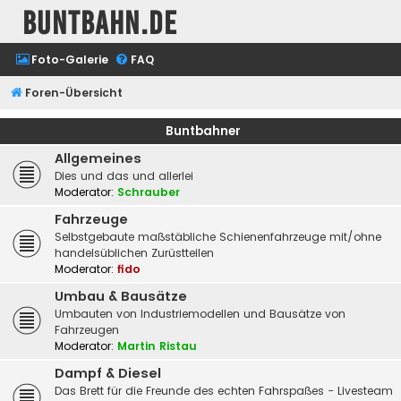
buntbahn.de
Foto-Galerie
FAQ
Foren-Übersicht
Buntbahner
Allgemeines
Dies und das und allerlei
Moderator:
Schrauber
Fahrzeuge
Selbstgebaute maßstäbliche Schienenfahrzeuge mit/ohne
handelsüblichen Zurüstteilen
Moderator:
fido
Umbau & Bausätze
Umbauten von Industriemodellen und Bausätze von
Fahrzeugen
Moderator:
Martin Ristau
Dampf & Diesel
Das Brett für die Freunde des echten Fahrspaßes - Livesteam