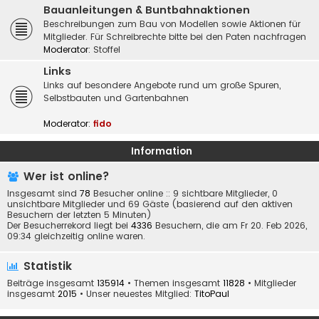
Bauanleitungen & Buntbahnaktionen
Beschreibungen zum Bau von Modellen sowie Aktionen für
Mitglieder. Für Schreibrechte bitte bei den Paten nachfragen
Moderator:
Stoffel
Links
Links auf besondere Angebote rund um große Spuren,
Selbstbauten und Gartenbahnen
Moderator:
fido
Information
Wer ist online?
Insgesamt sind
78
Besucher online :: 9 sichtbare Mitglieder, 0
unsichtbare Mitglieder und 69 Gäste (basierend auf den aktiven
Besuchern der letzten 5 Minuten)
Der Besucherrekord liegt bei
4336
Besuchern, die am Fr 20. Feb 2026,
09:34 gleichzeitig online waren.
Statistik
Beiträge insgesamt
135914
• Themen insgesamt
11828
• Mitglieder
insgesamt
2015
• Unser neuestes Mitglied:
TitoPaul