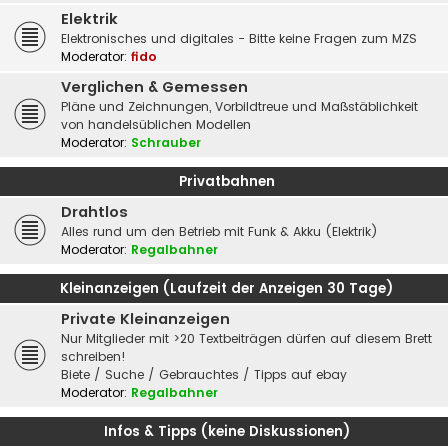
Elektrik
Elektronisches und digitales - Bitte keine Fragen zum MZS
Moderator:
fido
Verglichen & Gemessen
Pläne und Zeichnungen, Vorbildtreue und Maßstäblichkeit
von handelsüblichen Modellen
Moderator:
Schrauber
Privatbahnen
Drahtlos
Alles rund um den Betrieb mit Funk & Akku (Elektrik)
Moderator:
Regalbahner
Kleinanzeigen (Laufzeit der Anzeigen 30 Tage)
Private Kleinanzeigen
Nur Mitglieder mit >20 Textbeiträgen dürfen auf diesem Brett
schreiben!
Biete / Suche / Gebrauchtes / Tipps auf ebay
Moderator:
Regalbahner
Infos & Tipps (keine Diskussionen)