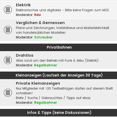
Elektrik
Elektronisches und digitales - Bitte keine Fragen zum MZS
Moderator:
fido
Verglichen & Gemessen
Pläne und Zeichnungen, Vorbildtreue und Maßstäblichkeit
von handelsüblichen Modellen
Moderator:
Schrauber
Privatbahnen
Drahtlos
Alles rund um den Betrieb mit Funk & Akku (Elektrik)
Moderator:
Regalbahner
Kleinanzeigen (Laufzeit der Anzeigen 30 Tage)
Private Kleinanzeigen
Nur Mitglieder mit >20 Textbeiträgen dürfen auf diesem Brett
schreiben!
Biete / Suche / Gebrauchtes / Tipps auf ebay
Moderator:
Regalbahner
Infos & Tipps (keine Diskussionen)