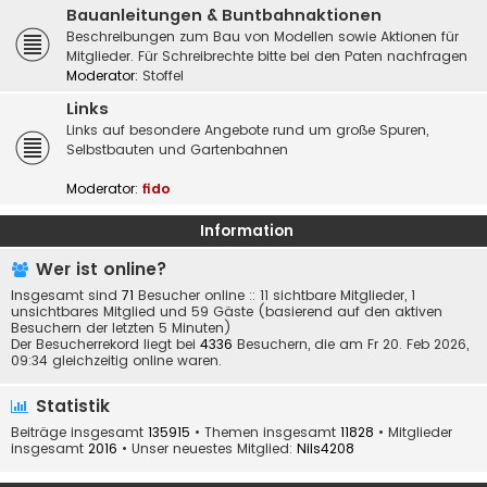
Bauanleitungen & Buntbahnaktionen
Beschreibungen zum Bau von Modellen sowie Aktionen für
Mitglieder. Für Schreibrechte bitte bei den Paten nachfragen
Moderator:
Stoffel
Links
Links auf besondere Angebote rund um große Spuren,
Selbstbauten und Gartenbahnen
Moderator:
fido
Information
Wer ist online?
Insgesamt sind
71
Besucher online :: 11 sichtbare Mitglieder, 1
unsichtbares Mitglied und 59 Gäste (basierend auf den aktiven
Besuchern der letzten 5 Minuten)
Der Besucherrekord liegt bei
4336
Besuchern, die am Fr 20. Feb 2026,
09:34 gleichzeitig online waren.
Statistik
Beiträge insgesamt
135915
• Themen insgesamt
11828
• Mitglieder
insgesamt
2016
• Unser neuestes Mitglied:
Nils4208