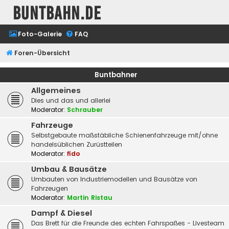
buntbahn.de
Foto-Galerie
FAQ
Foren-Übersicht
Buntbahner
Allgemeines
Dies und das und allerlei
Moderator:
Schrauber
Fahrzeuge
Selbstgebaute maßstäbliche Schienenfahrzeuge mit/ohne
handelsüblichen Zurüstteilen
Moderator:
fido
Umbau & Bausätze
Umbauten von Industriemodellen und Bausätze von
Fahrzeugen
Moderator:
Martin Ristau
Dampf & Diesel
Das Brett für die Freunde des echten Fahrspaßes - Livesteam