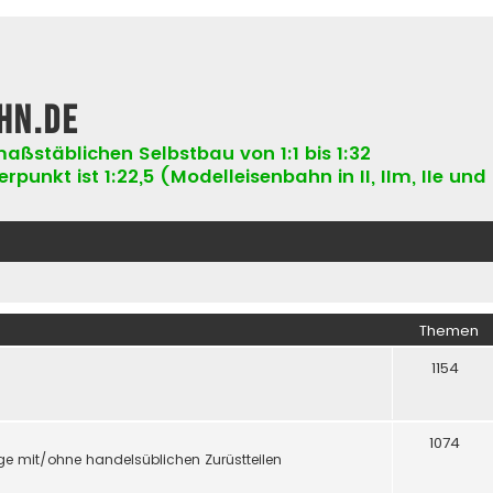
hn.de
aßstäblichen Selbstbau von 1:1 bis 1:32
punkt ist 1:22,5 (Modelleisenbahn in II, IIm, IIe und 
Themen
1154
1074
e mit/ohne handelsüblichen Zurüstteilen