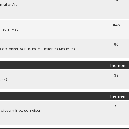
1141
aller Art
445
gen zum MZS
90
täblichkeit von handelsüblichen Modellen
Themen
39
trik)
Themen
5
f diesem Brett schreiben!