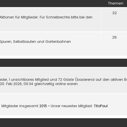
Themen
32
onen für Mitglieder. Für Schreibrechte bitte bei den
25
Spuren, Selbstbauten und Gartenbahnen
lieder, 1 unsichtbares Mitglied und 72 Gäste (basierend auf den aktiven 
0. Feb 2026, 09:34 gleichzeitig online waren.
 Mitglieder insgesamt
2015
• Unser neuestes Mitglied:
TitoPaul