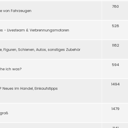
780
e von Fahrzeugen
528
ßes - Livesteam & Verbrennungsmotoren
1182
 Figuren, Schienen, Autos, sonstiges Zubehör
594
ache ich was?
1494
? Neues im Handel, Einkaufstipps
1479
 groß