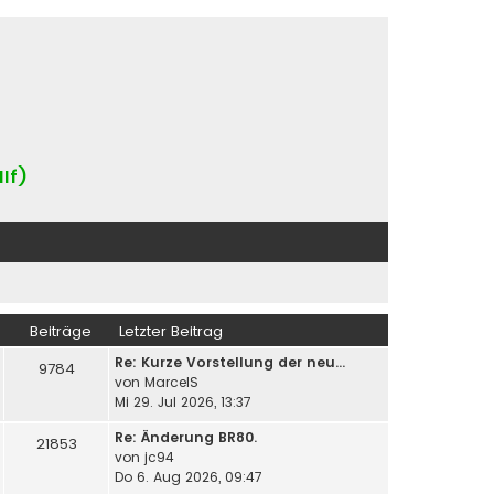
IIf)
Beiträge
Letzter Beitrag
Re: Kurze Vorstellung der neu…
9784
von
MarcelS
Mi 29. Jul 2026, 13:37
Re: Änderung BR80.
21853
von
jc94
Do 6. Aug 2026, 09:47