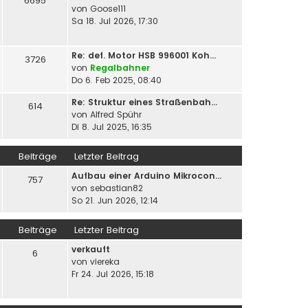
6695
von
Goose111
Sa 18. Jul 2026, 17:30
Re: def. Motor HSB 996001 Koh…
3726
von
Regalbahner
Do 6. Feb 2025, 08:40
Re: Struktur eines Straßenbah…
614
von
Alfred Spühr
Di 8. Jul 2025, 16:35
Beiträge
Letzter Beitrag
Aufbau einer Arduino Mikrocon…
757
von
sebastian82
So 21. Jun 2026, 12:14
Beiträge
Letzter Beitrag
verkauft
6
von
viereka
Fr 24. Jul 2026, 15:18