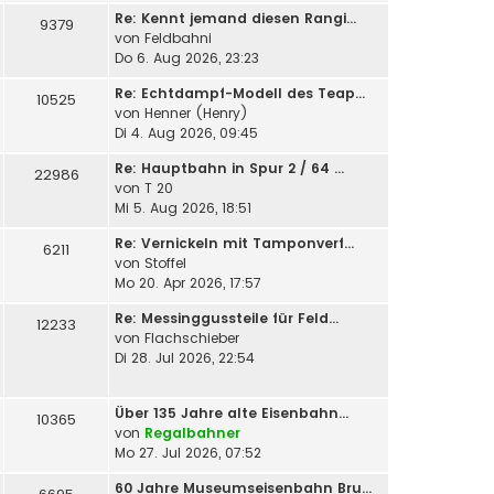
Re: Kennt jemand diesen Rangi…
9379
von
Feldbahni
Do 6. Aug 2026, 23:23
Re: Echtdampf-Modell des Teap…
10525
von
Henner (Henry)
Di 4. Aug 2026, 09:45
Re: Hauptbahn in Spur 2 / 64 …
22986
von
T 20
Mi 5. Aug 2026, 18:51
Re: Vernickeln mit Tamponverf…
6211
von
Stoffel
Mo 20. Apr 2026, 17:57
Re: Messinggussteile für Feld…
12233
von
Flachschieber
Di 28. Jul 2026, 22:54
Über 135 Jahre alte Eisenbahn…
10365
von
Regalbahner
Mo 27. Jul 2026, 07:52
60 Jahre Museumseisenbahn Bru…