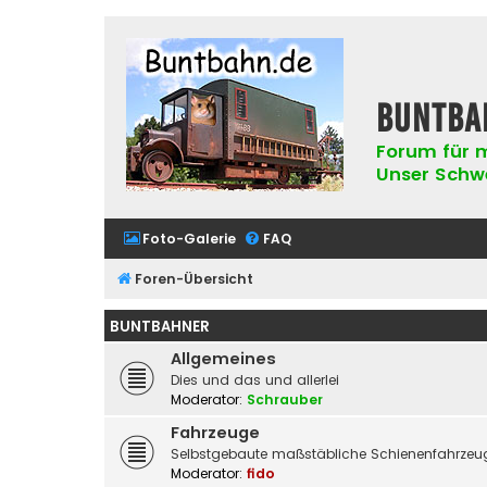
buntba
Forum für m
Unser Schwer
Foto-Galerie
FAQ
Foren-Übersicht
BUNTBAHNER
Allgemeines
Dies und das und allerlei
Moderator:
Schrauber
Fahrzeuge
Selbstgebaute maßstäbliche Schienenfahrzeug
Moderator:
fido