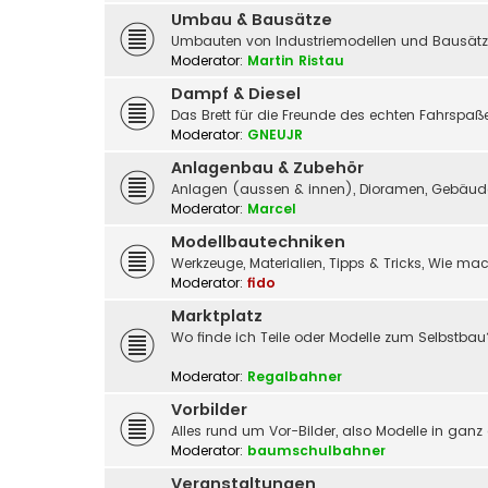
Umbau & Bausätze
Umbauten von Industriemodellen und Bausätz
Moderator:
Martin Ristau
Dampf & Diesel
Das Brett für die Freunde des echten Fahrspa
Moderator:
GNEUJR
Anlagenbau & Zubehör
Anlagen (aussen & innen), Dioramen, Gebäude,
Moderator:
Marcel
Modellbautechniken
Werkzeuge, Materialien, Tipps & Tricks, Wie m
Moderator:
fido
Marktplatz
Wo finde ich Teile oder Modelle zum Selbstbau
Moderator:
Regalbahner
Vorbilder
Alles rund um Vor-Bilder, also Modelle in ganz
Moderator:
baumschulbahner
Veranstaltungen