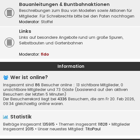
Bauanleitungen & Buntbahnaktionen
Beschreibungen zum Bau von Modellen sowie Aktionen für
Mitglieder. Für Schreibrechte bitte bei den Paten nachfragen
Moderator:
Stoffel
Links
Links auf besondere Angebote rund um große Spuren,
Selbstbauten und Gartenbahnen
Moderator:
fido
Information
Wer ist online?
Insgesamt sind
86
Besucher online :: 13 sichtbare Mitglieder, 0
unsichtbare Mitglieder und 73 Gäste (basierend auf den aktiven
Besuchern der letzten 5 Minuten)
Der Besucherrekord liegt bei
4336
Besuchern, die am Fr 20. Feb 2026,
09:34 gleichzeitig online waren.
Statistik
Beiträge insgesamt
135915
• Themen insgesamt
11828
• Mitglieder
insgesamt
2015
• Unser neuestes Mitglied:
TitoPaul