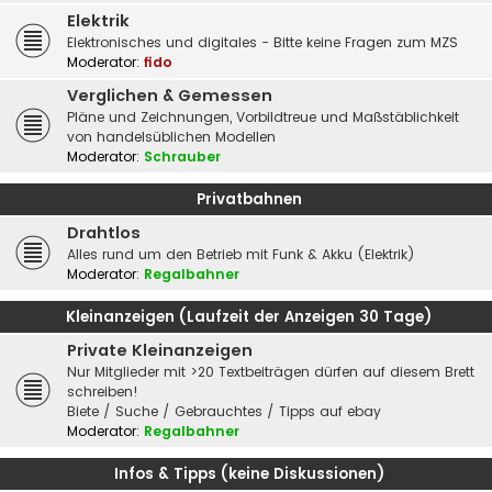
Elektrik
Elektronisches und digitales - Bitte keine Fragen zum MZS
Moderator:
fido
Verglichen & Gemessen
Pläne und Zeichnungen, Vorbildtreue und Maßstäblichkeit
von handelsüblichen Modellen
Moderator:
Schrauber
Privatbahnen
Drahtlos
Alles rund um den Betrieb mit Funk & Akku (Elektrik)
Moderator:
Regalbahner
Kleinanzeigen (Laufzeit der Anzeigen 30 Tage)
Private Kleinanzeigen
Nur Mitglieder mit >20 Textbeiträgen dürfen auf diesem Brett
schreiben!
Biete / Suche / Gebrauchtes / Tipps auf ebay
Moderator:
Regalbahner
Infos & Tipps (keine Diskussionen)