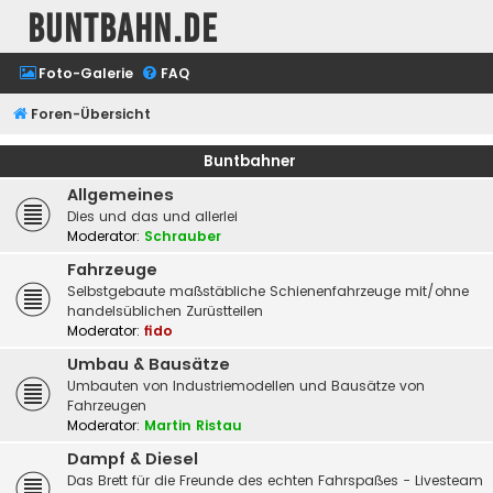
buntbahn.de
Foto-Galerie
FAQ
Foren-Übersicht
Buntbahner
Allgemeines
Dies und das und allerlei
Moderator:
Schrauber
Fahrzeuge
Selbstgebaute maßstäbliche Schienenfahrzeuge mit/ohne
handelsüblichen Zurüstteilen
Moderator:
fido
Umbau & Bausätze
Umbauten von Industriemodellen und Bausätze von
Fahrzeugen
Moderator:
Martin Ristau
Dampf & Diesel
Das Brett für die Freunde des echten Fahrspaßes - Livesteam