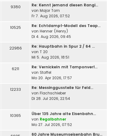
Re: Kennt jemand diesen Rangi…
9380
von
Major Tom
Fr 7. Aug 2026, 07:52
Re: Echtdampf-Modell des Teap…
10525
von
Henner (Henry)
Di 4. Aug 2026, 09:45
Re: Hauptbahn in Spur 2 / 64 …
22986
von
T 20
Mi 5. Aug 2026, 18:51
Re: Vernickeln mit Tamponverf…
6211
von
Stoffel
Mo 20. Apr 2026, 17:57
Re: Messinggussteile für Feld…
12233
von
Flachschieber
Di 28. Jul 2026, 22:54
Über 135 Jahre alte Eisenbahn…
10365
von
Regalbahner
Mo 27. Jul 2026, 07:52
60 Jahre Museumseisenbahn Bru…