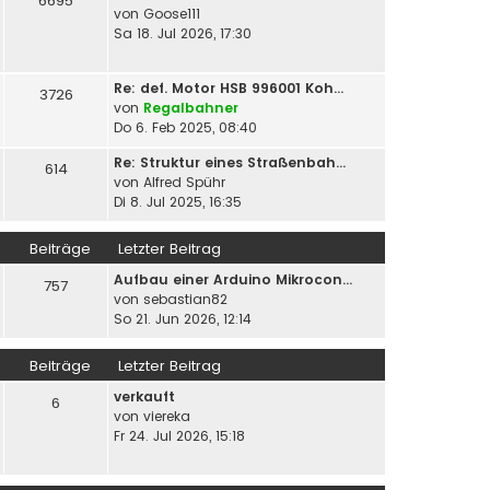
6695
von
Goose111
Sa 18. Jul 2026, 17:30
Re: def. Motor HSB 996001 Koh…
3726
von
Regalbahner
Do 6. Feb 2025, 08:40
Re: Struktur eines Straßenbah…
614
von
Alfred Spühr
Di 8. Jul 2025, 16:35
Beiträge
Letzter Beitrag
Aufbau einer Arduino Mikrocon…
757
von
sebastian82
So 21. Jun 2026, 12:14
Beiträge
Letzter Beitrag
verkauft
6
von
viereka
Fr 24. Jul 2026, 15:18