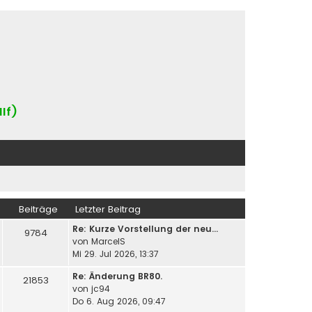
IIf)
Beiträge
Letzter Beitrag
Re: Kurze Vorstellung der neu…
9784
von
MarcelS
Mi 29. Jul 2026, 13:37
Re: Änderung BR80.
21853
von
jc94
Do 6. Aug 2026, 09:47