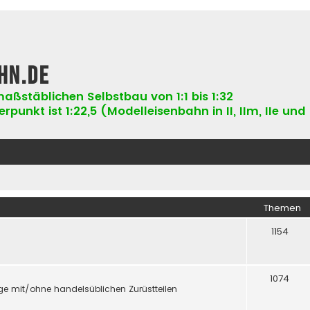
hn.de
aßstäblichen Selbstbau von 1:1 bis 1:32
punkt ist 1:22,5 (Modelleisenbahn in II, IIm, IIe und 
Themen
1154
1074
e mit/ohne handelsüblichen Zurüstteilen