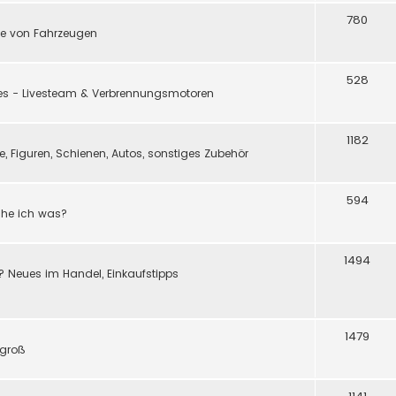
780
e von Fahrzeugen
528
ßes - Livesteam & Verbrennungsmotoren
1182
 Figuren, Schienen, Autos, sonstiges Zubehör
594
ache ich was?
1494
? Neues im Handel, Einkaufstipps
1479
 groß