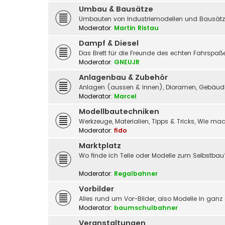
Umbau & Bausätze
Umbauten von Industriemodellen und Bausätz
Moderator:
Martin Ristau
Dampf & Diesel
Das Brett für die Freunde des echten Fahrspa
Moderator:
GNEUJR
Anlagenbau & Zubehör
Anlagen (aussen & innen), Dioramen, Gebäude,
Moderator:
Marcel
Modellbautechniken
Werkzeuge, Materialien, Tipps & Tricks, Wie m
Moderator:
fido
Marktplatz
Wo finde ich Teile oder Modelle zum Selbstbau
Moderator:
Regalbahner
Vorbilder
Alles rund um Vor-Bilder, also Modelle in ganz
Moderator:
baumschulbahner
Veranstaltungen