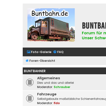
buntba
Forum für m
Unser Schwer
Foto-Galerie
FAQ
Foren-Übersicht
BUNTBAHNER
Allgemeines
Dies und das und allerlei
Moderator:
Schrauber
Fahrzeuge
Selbstgebaute maßstäbliche Schienenfahrzeug
Moderator:
fido