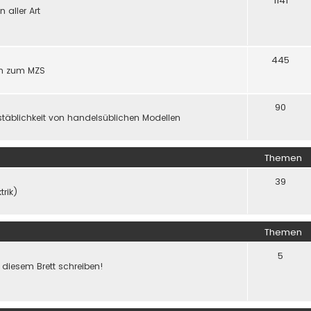
1141
aller Art
445
gen zum MZS
90
täblichkeit von handelsüblichen Modellen
Themen
39
trik)
Themen
5
f diesem Brett schreiben!