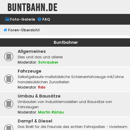
buntbahn.de
Foto-Galerie
FAQ
Foren-Übersicht
Buntbahner
Allgemeines
Dies und das und allerlei
Moderator:
Schrauber
Fahrzeuge
Selbstgebaute maßstäbliche Schienenfahrzeuge mit/ohne
handelsüblichen Zurüstteilen
Moderator:
fido
Umbau & Bausätze
Umbauten von Industriemodellen und Bausätze von
Fahrzeugen
Moderator:
Martin Ristau
Dampf & Diesel
Das Brett für die Freunde des echten Fahrspaßes - Livesteam