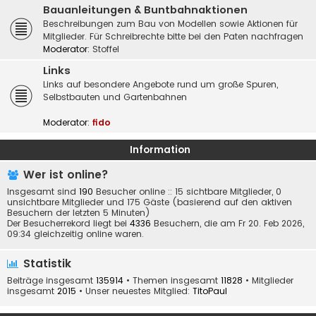
Bauanleitungen & Buntbahnaktionen
Beschreibungen zum Bau von Modellen sowie Aktionen für
Mitglieder. Für Schreibrechte bitte bei den Paten nachfragen
Moderator:
Stoffel
Links
Links auf besondere Angebote rund um große Spuren,
Selbstbauten und Gartenbahnen
Moderator:
fido
Information
Wer ist online?
Insgesamt sind
190
Besucher online :: 15 sichtbare Mitglieder, 0
unsichtbare Mitglieder und 175 Gäste (basierend auf den aktiven
Besuchern der letzten 5 Minuten)
Der Besucherrekord liegt bei
4336
Besuchern, die am Fr 20. Feb 2026,
09:34 gleichzeitig online waren.
Statistik
Beiträge insgesamt
135914
• Themen insgesamt
11828
• Mitglieder
insgesamt
2015
• Unser neuestes Mitglied:
TitoPaul