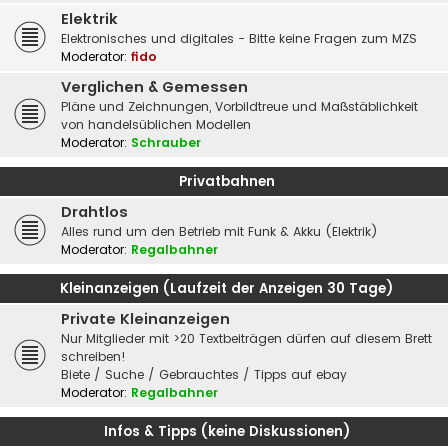
Elektrik
Elektronisches und digitales - Bitte keine Fragen zum MZS
Moderator:
fido
Verglichen & Gemessen
Pläne und Zeichnungen, Vorbildtreue und Maßstäblichkeit
von handelsüblichen Modellen
Moderator:
Schrauber
Privatbahnen
Drahtlos
Alles rund um den Betrieb mit Funk & Akku (Elektrik)
Moderator:
Regalbahner
Kleinanzeigen (Laufzeit der Anzeigen 30 Tage)
Private Kleinanzeigen
Nur Mitglieder mit >20 Textbeiträgen dürfen auf diesem Brett
schreiben!
Biete / Suche / Gebrauchtes / Tipps auf ebay
Moderator:
Regalbahner
Infos & Tipps (keine Diskussionen)