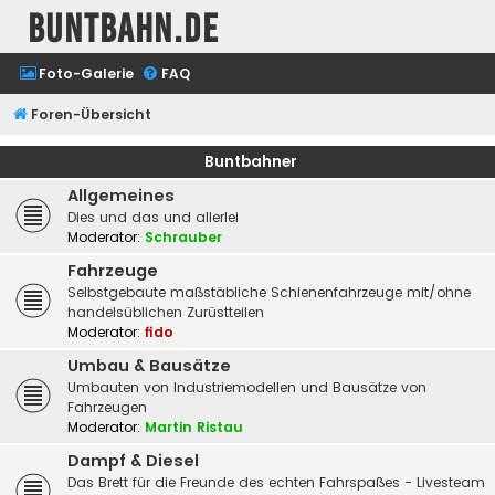
buntbahn.de
Foto-Galerie
FAQ
Foren-Übersicht
Buntbahner
Allgemeines
Dies und das und allerlei
Moderator:
Schrauber
Fahrzeuge
Selbstgebaute maßstäbliche Schienenfahrzeuge mit/ohne
handelsüblichen Zurüstteilen
Moderator:
fido
Umbau & Bausätze
Umbauten von Industriemodellen und Bausätze von
Fahrzeugen
Moderator:
Martin Ristau
Dampf & Diesel
Das Brett für die Freunde des echten Fahrspaßes - Livesteam