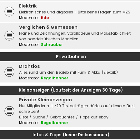
Elektrik
Elektronisches und digitales - Bitte keine Fragen zum MZS
Moderator:
fido
Verglichen & Gemessen
Pläne und Zeichnungen, Vorbildtreue und Maßstäblichkeit
von handelsüblichen Modellen
Moderator:
Schrauber
Privatbahnen
Drahtlos
Alles rund um den Betrieb mit Funk & Akku (Elektrik)
Moderator:
Regalbahner
Kleinanzeigen (Laufzeit der Anzeigen 30 Tage)
Private Kleinanzeigen
Nur Mitglieder mit >20 Textbeiträgen dürfen auf diesem Brett
schreiben!
Biete / Suche / Gebrauchtes / Tipps auf ebay
Moderator:
Regalbahner
Infos & Tipps (keine Diskussionen)