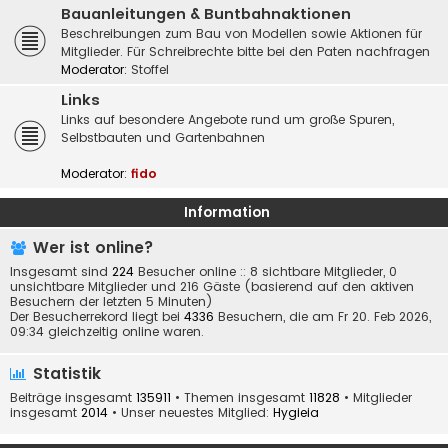
Bauanleitungen & Buntbahnaktionen
Beschreibungen zum Bau von Modellen sowie Aktionen für
Mitglieder. Für Schreibrechte bitte bei den Paten nachfragen
Moderator:
Stoffel
Links
Links auf besondere Angebote rund um große Spuren,
Selbstbauten und Gartenbahnen
Moderator:
fido
Information
Wer ist online?
Insgesamt sind
224
Besucher online :: 8 sichtbare Mitglieder, 0
unsichtbare Mitglieder und 216 Gäste (basierend auf den aktiven
Besuchern der letzten 5 Minuten)
Der Besucherrekord liegt bei
4336
Besuchern, die am Fr 20. Feb 2026,
09:34 gleichzeitig online waren.
Statistik
Beiträge insgesamt
135911
• Themen insgesamt
11828
• Mitglieder
insgesamt
2014
• Unser neuestes Mitglied:
Hygieia