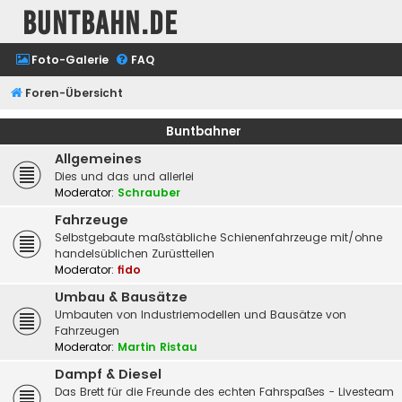
buntbahn.de
Foto-Galerie
FAQ
Foren-Übersicht
Buntbahner
Allgemeines
Dies und das und allerlei
Moderator:
Schrauber
Fahrzeuge
Selbstgebaute maßstäbliche Schienenfahrzeuge mit/ohne
handelsüblichen Zurüstteilen
Moderator:
fido
Umbau & Bausätze
Umbauten von Industriemodellen und Bausätze von
Fahrzeugen
Moderator:
Martin Ristau
Dampf & Diesel
Das Brett für die Freunde des echten Fahrspaßes - Livesteam