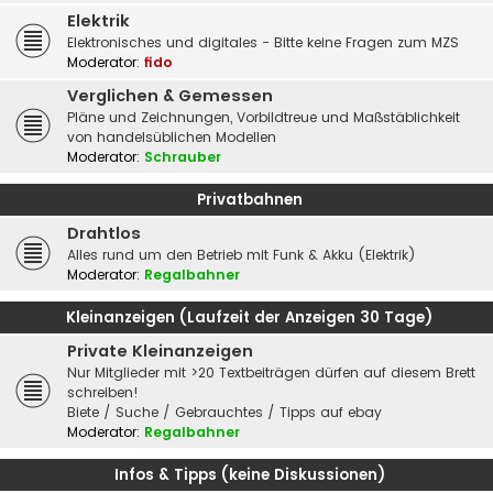
Elektrik
Elektronisches und digitales - Bitte keine Fragen zum MZS
Moderator:
fido
Verglichen & Gemessen
Pläne und Zeichnungen, Vorbildtreue und Maßstäblichkeit
von handelsüblichen Modellen
Moderator:
Schrauber
Privatbahnen
Drahtlos
Alles rund um den Betrieb mit Funk & Akku (Elektrik)
Moderator:
Regalbahner
Kleinanzeigen (Laufzeit der Anzeigen 30 Tage)
Private Kleinanzeigen
Nur Mitglieder mit >20 Textbeiträgen dürfen auf diesem Brett
schreiben!
Biete / Suche / Gebrauchtes / Tipps auf ebay
Moderator:
Regalbahner
Infos & Tipps (keine Diskussionen)