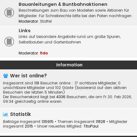
Bauanleitungen & Buntbahnaktionen
Beschreibungen zum Bau von Modellen sowie Aktionen für
Mitglieder. Für Schreibrechte bitte bei den Paten nachfragen
Moderator:
Stoffel
Links
Links auf besondere Angebote rund um große Spuren,
Selbstbauten und Gartenbahnen
Moderator:
fido
Information
Wer ist online?
Insgesamt sind
119
Besucher online :: 17 sichtbare Mitglieder, 0
unsichtbare Mitglieder und 102 Gäste (basierend auf den aktiven
Besuchern der letzten 5 Minuten)
Der Besucherrekord liegt bei
4336
Besuchern, die am Fr 20. Feb 2026,
09:34 gleichzeitig online waren.
Statistik
Beiträge insgesamt
135915
• Themen insgesamt
11828
• Mitglieder
insgesamt
2015
• Unser neuestes Mitglied:
TitoPaul