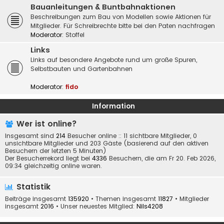
Bauanleitungen & Buntbahnaktionen
Beschreibungen zum Bau von Modellen sowie Aktionen für
Mitglieder. Für Schreibrechte bitte bei den Paten nachfragen
Moderator:
Stoffel
Links
Links auf besondere Angebote rund um große Spuren,
Selbstbauten und Gartenbahnen
Moderator:
fido
Information
Wer ist online?
Insgesamt sind
214
Besucher online :: 11 sichtbare Mitglieder, 0
unsichtbare Mitglieder und 203 Gäste (basierend auf den aktiven
Besuchern der letzten 5 Minuten)
Der Besucherrekord liegt bei
4336
Besuchern, die am Fr 20. Feb 2026,
09:34 gleichzeitig online waren.
Statistik
Beiträge insgesamt
135920
• Themen insgesamt
11827
• Mitglieder
insgesamt
2016
• Unser neuestes Mitglied:
Nils4208