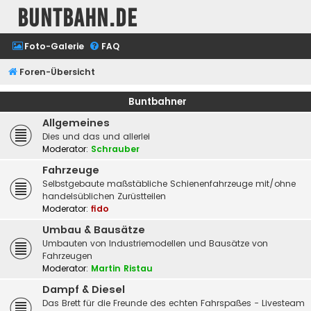
buntbahn.de
Foto-Galerie
FAQ
Foren-Übersicht
Buntbahner
Allgemeines
Dies und das und allerlei
Moderator:
Schrauber
Fahrzeuge
Selbstgebaute maßstäbliche Schienenfahrzeuge mit/ohne
handelsüblichen Zurüstteilen
Moderator:
fido
Umbau & Bausätze
Umbauten von Industriemodellen und Bausätze von
Fahrzeugen
Moderator:
Martin Ristau
Dampf & Diesel
Das Brett für die Freunde des echten Fahrspaßes - Livesteam