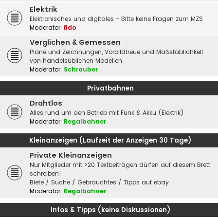
Elektrik
Elektronisches und digitales - Bitte keine Fragen zum MZS
Moderator:
fido
Verglichen & Gemessen
Pläne und Zeichnungen, Vorbildtreue und Maßstäblichkeit
von handelsüblichen Modellen
Moderator:
Schrauber
Privatbahnen
Drahtlos
Alles rund um den Betrieb mit Funk & Akku (Elektrik)
Moderator:
Regalbahner
Kleinanzeigen (Laufzeit der Anzeigen 30 Tage)
Private Kleinanzeigen
Nur Mitglieder mit >20 Textbeiträgen dürfen auf diesem Brett
schreiben!
Biete / Suche / Gebrauchtes / Tipps auf ebay
Moderator:
Regalbahner
Infos & Tipps (keine Diskussionen)