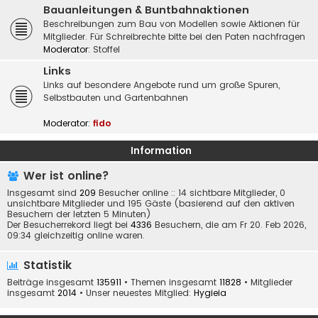
Bauanleitungen & Buntbahnaktionen
Beschreibungen zum Bau von Modellen sowie Aktionen für
Mitglieder. Für Schreibrechte bitte bei den Paten nachfragen
Moderator:
Stoffel
Links
Links auf besondere Angebote rund um große Spuren,
Selbstbauten und Gartenbahnen
Moderator:
fido
Information
Wer ist online?
Insgesamt sind
209
Besucher online :: 14 sichtbare Mitglieder, 0
unsichtbare Mitglieder und 195 Gäste (basierend auf den aktiven
Besuchern der letzten 5 Minuten)
Der Besucherrekord liegt bei
4336
Besuchern, die am Fr 20. Feb 2026,
09:34 gleichzeitig online waren.
Statistik
Beiträge insgesamt
135911
• Themen insgesamt
11828
• Mitglieder
insgesamt
2014
• Unser neuestes Mitglied:
Hygieia