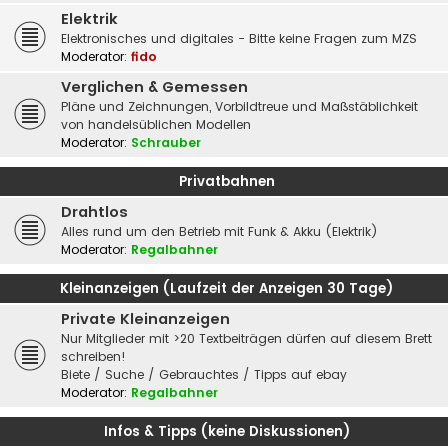
Elektrik
Elektronisches und digitales - Bitte keine Fragen zum MZS
Moderator:
fido
Verglichen & Gemessen
Pläne und Zeichnungen, Vorbildtreue und Maßstäblichkeit
von handelsüblichen Modellen
Moderator:
Schrauber
Privatbahnen
Drahtlos
Alles rund um den Betrieb mit Funk & Akku (Elektrik)
Moderator:
Regalbahner
Kleinanzeigen (Laufzeit der Anzeigen 30 Tage)
Private Kleinanzeigen
Nur Mitglieder mit >20 Textbeiträgen dürfen auf diesem Brett
schreiben!
Biete / Suche / Gebrauchtes / Tipps auf ebay
Moderator:
Regalbahner
Infos & Tipps (keine Diskussionen)