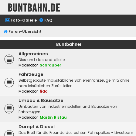
buntbahn.de
Foto-Galerie
FAQ
Foren-Übersicht
Buntbahner
Allgemeines
Dies und das und allerlei
Moderator:
Schrauber
Fahrzeuge
Selbstgebaute maßstäbliche Schienenfahrzeuge mit/ohne
handelsüblichen Zurüstteilen
Moderator:
fido
Umbau & Bausätze
Umbauten von Industriemodellen und Bausätze von
Fahrzeugen
Moderator:
Martin Ristau
Dampf & Diesel
Das Brett für die Freunde des echten Fahrspaßes - Livesteam