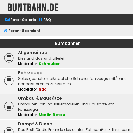
buntbahn.de
Foto-Galerie
FAQ
Foren-Übersicht
Buntbahner
Allgemeines
Dies und das und allerlei
Moderator:
Schrauber
Fahrzeuge
Selbstgebaute maßstäbliche Schienenfahrzeuge mit/ohne
handelsüblichen Zurüstteilen
Moderator:
fido
Umbau & Bausätze
Umbauten von Industriemodellen und Bausätze von
Fahrzeugen
Moderator:
Martin Ristau
Dampf & Diesel
Das Brett für die Freunde des echten Fahrspaßes - Livesteam