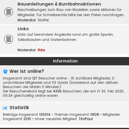
Bauanleitungen & Buntbahnaktionen
Beschreibungen zum Bau von Modellen sowie Aktionen für
Mitglieder. Für Schreibrechte bitte bei den Paten nachfragen
Moderator:
Stoffel
Links
Links auf besondere Angebote rund um große Spuren,
Selbstbauten und Gartenbahnen
Moderator:
fido
Information
Wer ist online?
Insgesamt sind
127
Besucher online :: 15 sichtbare Mitglieder, 0
unsichtbare Mitglieder und 112 Gäste (basierend auf den aktiven
Besuchern der letzten 5 Minuten)
Der Besucherrekord liegt bei
4336
Besuchern, die am Fr 20. Feb 2026,
09:34 gleichzeitig online waren.
Statistik
Beiträge insgesamt
135914
• Themen insgesamt
11828
• Mitglieder
insgesamt
2015
• Unser neuestes Mitglied:
TitoPaul