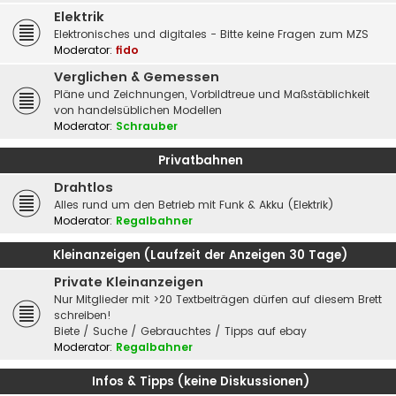
Elektrik
Elektronisches und digitales - Bitte keine Fragen zum MZS
Moderator:
fido
Verglichen & Gemessen
Pläne und Zeichnungen, Vorbildtreue und Maßstäblichkeit
von handelsüblichen Modellen
Moderator:
Schrauber
Privatbahnen
Drahtlos
Alles rund um den Betrieb mit Funk & Akku (Elektrik)
Moderator:
Regalbahner
Kleinanzeigen (Laufzeit der Anzeigen 30 Tage)
Private Kleinanzeigen
Nur Mitglieder mit >20 Textbeiträgen dürfen auf diesem Brett
schreiben!
Biete / Suche / Gebrauchtes / Tipps auf ebay
Moderator:
Regalbahner
Infos & Tipps (keine Diskussionen)