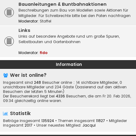
Bauanleitungen & Buntbahnaktionen
Beschreibungen zum Bau von Modellen sowie Aktionen für
Mitglieder. Für Schreibrechte bitte bei den Paten nachfragen
Moderator:
Stoffel
Links
Links auf besondere Angebote rund um große Spuren,
Selbstbauten und Gartenbahnen
Moderator:
fido
Information
Wer ist online?
Insgesamt sind
248
Besucher online :: 14 sichtbare Mitglieder, 0
unsichtbare Mitglieder und 234 Gäste (basierend auf den aktiven
Besuchern der letzten 5 Minuten)
Der Besucherrekord liegt bei
4336
Besuchern, die am Fr 20. Feb 2026,
09:34 gleichzeitig online waren.
Statistik
Beiträge insgesamt
135924
• Themen insgesamt
11827
• Mitglieder
insgesamt
2017
• Unser neuestes Mitglied:
Jacqui