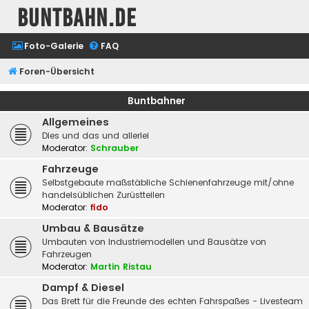
buntbahn.de
Foto-Galerie
FAQ
Foren-Übersicht
Buntbahner
Allgemeines
Dies und das und allerlei
Moderator:
Schrauber
Fahrzeuge
Selbstgebaute maßstäbliche Schienenfahrzeuge mit/ohne
handelsüblichen Zurüstteilen
Moderator:
fido
Umbau & Bausätze
Umbauten von Industriemodellen und Bausätze von
Fahrzeugen
Moderator:
Martin Ristau
Dampf & Diesel
Das Brett für die Freunde des echten Fahrspaßes - Livesteam