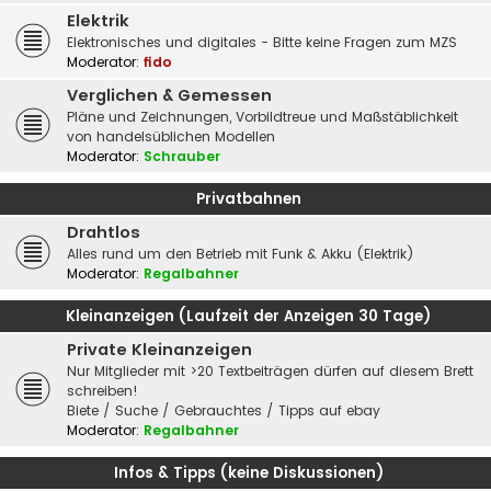
Elektrik
Elektronisches und digitales - Bitte keine Fragen zum MZS
Moderator:
fido
Verglichen & Gemessen
Pläne und Zeichnungen, Vorbildtreue und Maßstäblichkeit
von handelsüblichen Modellen
Moderator:
Schrauber
Privatbahnen
Drahtlos
Alles rund um den Betrieb mit Funk & Akku (Elektrik)
Moderator:
Regalbahner
Kleinanzeigen (Laufzeit der Anzeigen 30 Tage)
Private Kleinanzeigen
Nur Mitglieder mit >20 Textbeiträgen dürfen auf diesem Brett
schreiben!
Biete / Suche / Gebrauchtes / Tipps auf ebay
Moderator:
Regalbahner
Infos & Tipps (keine Diskussionen)