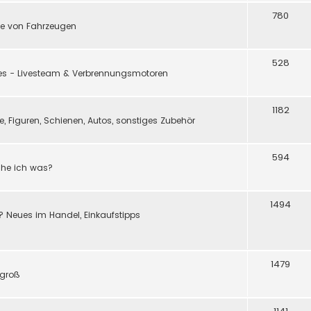
780
e von Fahrzeugen
528
ßes - Livesteam & Verbrennungsmotoren
1182
 Figuren, Schienen, Autos, sonstiges Zubehör
594
ache ich was?
1494
? Neues im Handel, Einkaufstipps
1479
 groß