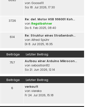
6695
von
Goose111
Sa 18. Jul 2026, 17:30
Re: def. Motor HSB 996001 Koh…
3726
von
Regalbahner
Do 6. Feb 2025, 08:40
Re: Struktur eines Straßenbah…
614
von
Alfred Spühr
Di 8. Jul 2025, 16:35
Beiträge
Letzter Beitrag
Aufbau einer Arduino Mikrocon…
757
von
sebastian82
So 21. Jun 2026, 12:14
Beiträge
Letzter Beitrag
verkauft
6
von
viereka
Fr 24. Jul 2026, 15:18