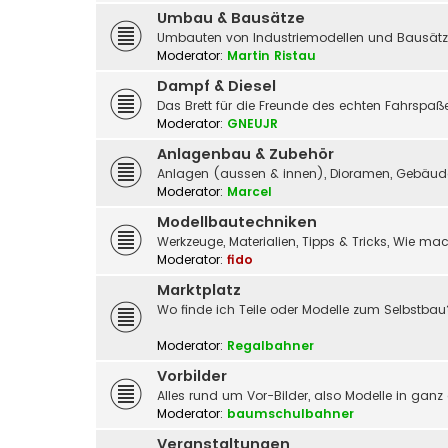
Umbau & Bausätze
Umbauten von Industriemodellen und Bausätz
Moderator:
Martin Ristau
Dampf & Diesel
Das Brett für die Freunde des echten Fahrspa
Moderator:
GNEUJR
Anlagenbau & Zubehör
Anlagen (aussen & innen), Dioramen, Gebäude,
Moderator:
Marcel
Modellbautechniken
Werkzeuge, Materialien, Tipps & Tricks, Wie m
Moderator:
fido
Marktplatz
Wo finde ich Teile oder Modelle zum Selbstbau
Moderator:
Regalbahner
Vorbilder
Alles rund um Vor-Bilder, also Modelle in ganz
Moderator:
baumschulbahner
Veranstaltungen