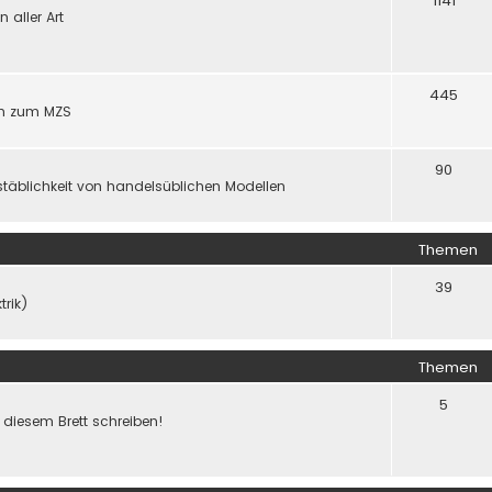
1141
aller Art
445
gen zum MZS
90
täblichkeit von handelsüblichen Modellen
Themen
39
trik)
Themen
5
f diesem Brett schreiben!