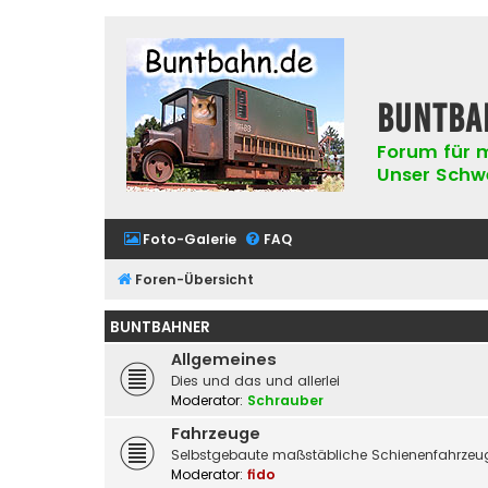
buntba
Forum für m
Unser Schwer
Foto-Galerie
FAQ
Foren-Übersicht
BUNTBAHNER
Allgemeines
Dies und das und allerlei
Moderator:
Schrauber
Fahrzeuge
Selbstgebaute maßstäbliche Schienenfahrzeug
Moderator:
fido