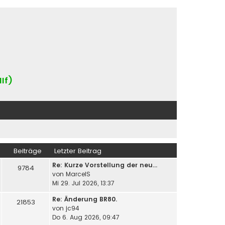
IIf)
Beiträge
Letzter Beitrag
Re: Kurze Vorstellung der neu…
9784
von
MarcelS
Mi 29. Jul 2026, 13:37
Re: Änderung BR80.
21853
von
jc94
Do 6. Aug 2026, 09:47