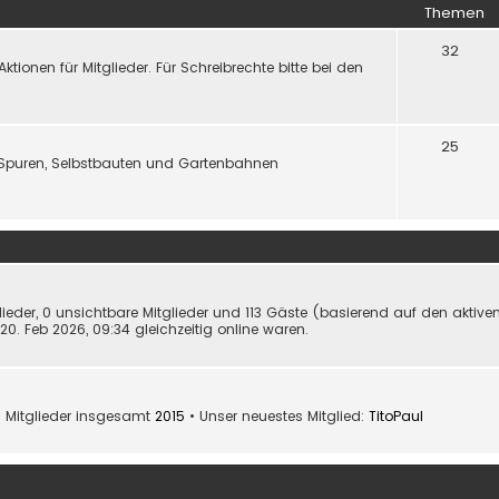
Themen
32
onen für Mitglieder. Für Schreibrechte bitte bei den
25
Spuren, Selbstbauten und Gartenbahnen
glieder, 0 unsichtbare Mitglieder und 113 Gäste (basierend auf den aktive
0. Feb 2026, 09:34 gleichzeitig online waren.
 Mitglieder insgesamt
2015
• Unser neuestes Mitglied:
TitoPaul