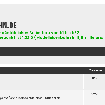
hn.de
aßstäblichen Selbstbau von 1:1 bis 1:32
punkt ist 1:22,5 (Modelleisenbahn in II, IIm, IIe und 
Themen
1154
1074
e mit/ohne handelsüblichen Zurüstteilen