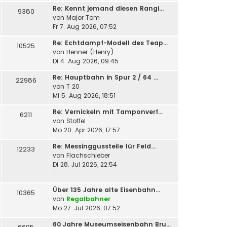
Re: Kennt jemand diesen Rangi…
9380
von
Major Tom
Fr 7. Aug 2026, 07:52
Re: Echtdampf-Modell des Teap…
10525
von
Henner (Henry)
Di 4. Aug 2026, 09:45
Re: Hauptbahn in Spur 2 / 64 …
22986
von
T 20
Mi 5. Aug 2026, 18:51
Re: Vernickeln mit Tamponverf…
6211
von
Stoffel
Mo 20. Apr 2026, 17:57
Re: Messinggussteile für Feld…
12233
von
Flachschieber
Di 28. Jul 2026, 22:54
Über 135 Jahre alte Eisenbahn…
10365
von
Regalbahner
Mo 27. Jul 2026, 07:52
60 Jahre Museumseisenbahn Bru…