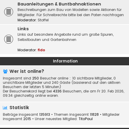
Bauanleitungen & Buntbahnaktionen
Beschreibungen zum Bau von Modellen sowie Aktionen für
Mitglieder. Für Schreibrechte bitte bei den Paten nachfragen
Moderator:
Stoffel
Links
Links auf besondere Angebote rund um große Spuren,
Selbstbauten und Gartenbahnen
Moderator:
fido
Information
Wer ist online?
Insgesamt sind
250
Besucher online :: 10 sichtbare Mitglieder, 0
unsichtbare Mitglieder und 240 Gäste (basierend auf den aktiven
Besuchern der letzten 5 Minuten)
Der Besucherrekord liegt bei
4336
Besuchern, die am Fr 20. Feb 2026,
09:34 gleichzeitig online waren.
Statistik
Beiträge insgesamt
135913
• Themen insgesamt
11828
• Mitglieder
insgesamt
2015
• Unser neuestes Mitglied:
TitoPaul