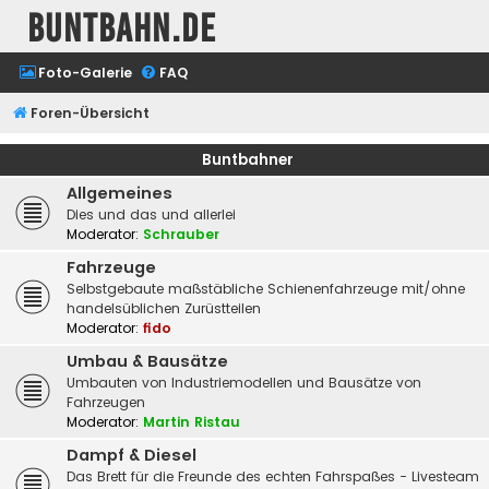
buntbahn.de
Foto-Galerie
FAQ
Foren-Übersicht
Buntbahner
Allgemeines
Dies und das und allerlei
Moderator:
Schrauber
Fahrzeuge
Selbstgebaute maßstäbliche Schienenfahrzeuge mit/ohne
handelsüblichen Zurüstteilen
Moderator:
fido
Umbau & Bausätze
Umbauten von Industriemodellen und Bausätze von
Fahrzeugen
Moderator:
Martin Ristau
Dampf & Diesel
Das Brett für die Freunde des echten Fahrspaßes - Livesteam