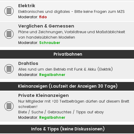
Elektrik
Elektronisches und digitales - Bitte keine Fragen zum MZS
Moderator:
fido
Verglichen & Gemessen
Pläne und Zeichnungen, Vorbildtreue und Maßstäblichkeit
von handelsüblichen Modellen
Moderator:
Schrauber
Privatbahnen
Drahtlos
Alles rund um den Betrieb mit Funk & Akku (Elektrik)
Moderator:
Regalbahner
Kleinanzeigen (Laufzeit der Anzeigen 30 Tage)
Private Kleinanzeigen
Nur Mitglieder mit >20 Textbeiträgen dürfen auf diesem Brett
schreiben!
Biete / Suche / Gebrauchtes / Tipps auf ebay
Moderator:
Regalbahner
Infos & Tipps (keine Diskussionen)