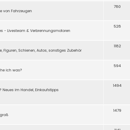
780
e von Fahrzeugen
528
ßes - Livesteam & Verbrennungsmotoren
1182
 Figuren, Schienen, Autos, sonstiges Zubehör
594
ache ich was?
1494
? Neues im Handel, Einkaufstipps
1479
 groß