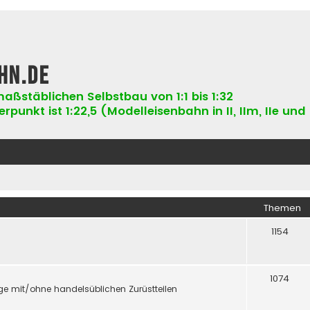
hn.de
aßstäblichen Selbstbau von 1:1 bis 1:32
punkt ist 1:22,5 (Modelleisenbahn in II, IIm, IIe und 
Themen
1154
1074
e mit/ohne handelsüblichen Zurüstteilen