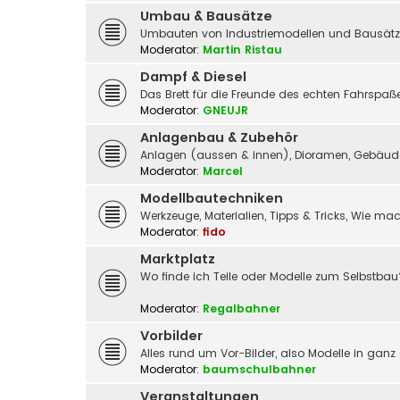
Umbau & Bausätze
Umbauten von Industriemodellen und Bausätz
Moderator:
Martin Ristau
Dampf & Diesel
Das Brett für die Freunde des echten Fahrspa
Moderator:
GNEUJR
Anlagenbau & Zubehör
Anlagen (aussen & innen), Dioramen, Gebäude,
Moderator:
Marcel
Modellbautechniken
Werkzeuge, Materialien, Tipps & Tricks, Wie m
Moderator:
fido
Marktplatz
Wo finde ich Teile oder Modelle zum Selbstbau
Moderator:
Regalbahner
Vorbilder
Alles rund um Vor-Bilder, also Modelle in ganz
Moderator:
baumschulbahner
Veranstaltungen