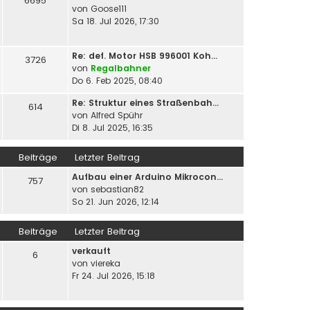
6695
von
Goose111
Sa 18. Jul 2026, 17:30
Re: def. Motor HSB 996001 Koh…
3726
von
Regalbahner
Do 6. Feb 2025, 08:40
Re: Struktur eines Straßenbah…
614
von
Alfred Spühr
Di 8. Jul 2025, 16:35
Beiträge
Letzter Beitrag
Aufbau einer Arduino Mikrocon…
757
von
sebastian82
So 21. Jun 2026, 12:14
Beiträge
Letzter Beitrag
verkauft
6
von
viereka
Fr 24. Jul 2026, 15:18