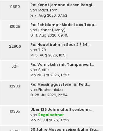
Re: Kennt jemand diesen Rangi…
9380
von
Major Tom
Fr 7. Aug 2026, 07:52
Re: Echtdampf-Modell des Teap…
10525
von
Henner (Henry)
Di 4. Aug 2026, 09:45
Re: Hauptbahn in Spur 2 / 64 …
22986
von
T 20
Mi 5. Aug 2026, 18:51
Re: Vernickeln mit Tamponverf…
6211
von
Stoffel
Mo 20. Apr 2026, 17:57
Re: Messinggussteile für Feld…
12233
von
Flachschieber
Di 28. Jul 2026, 22:54
Über 135 Jahre alte Eisenbahn…
10365
von
Regalbahner
Mo 27. Jul 2026, 07:52
60 Jahre Museumseisenbahn Bru…