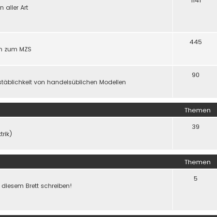
1141
aller Art
445
gen zum MZS
90
täblichkeit von handelsüblichen Modellen
Themen
39
trik)
Themen
5
f diesem Brett schreiben!