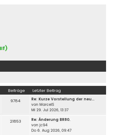
IIf)
Beiträge
Letzter Beitrag
Re: Kurze Vorstellung der neu…
9784
von
MarcelS
Mi 29. Jul 2026, 13:37
Re: Änderung BR80.
21853
von
jc94
Do 6. Aug 2026, 09:47