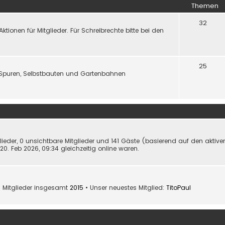
Themen
32
onen für Mitglieder. Für Schreibrechte bitte bei den
25
Spuren, Selbstbauten und Gartenbahnen
glieder, 0 unsichtbare Mitglieder und 141 Gäste (basierend auf den aktiv
0. Feb 2026, 09:34 gleichzeitig online waren.
 Mitglieder insgesamt
2015
• Unser neuestes Mitglied:
TitoPaul