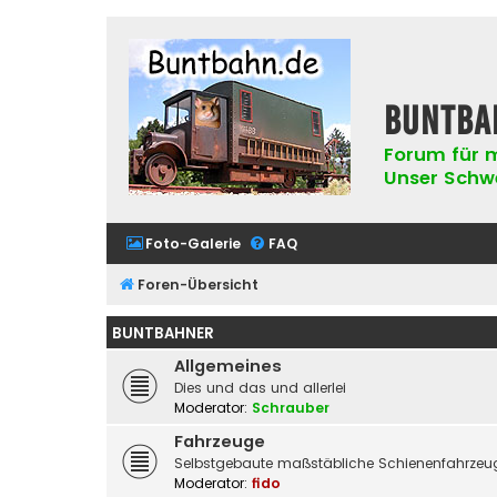
buntba
Forum für m
Unser Schwer
Foto-Galerie
FAQ
Foren-Übersicht
BUNTBAHNER
Allgemeines
Dies und das und allerlei
Moderator:
Schrauber
Fahrzeuge
Selbstgebaute maßstäbliche Schienenfahrzeug
Moderator:
fido