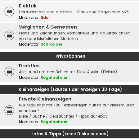
Elektrik
Elektronisches und digitales - Bitte keine Fragen zum MZS
Moderator:
fido
Verglichen & Gemessen
Pläne und Zeichnungen, Vorbildtreue und Maßstäblichkeit
von handelsüblichen Modellen
Moderator:
Schrauber
Privatbahnen
Drahtlos
Alles rund um den Betrieb mit Funk & Akku (Elektrik)
Moderator:
Regalbahner
Kleinanzeigen (Laufzeit der Anzeigen 30 Tage)
Private Kleinanzeigen
Nur Mitglieder mit >20 Textbeiträgen dürfen auf diesem Brett
schreiben!
Biete / Suche / Gebrauchtes / Tipps auf ebay
Moderator:
Regalbahner
Infos & Tipps (keine Diskussionen)