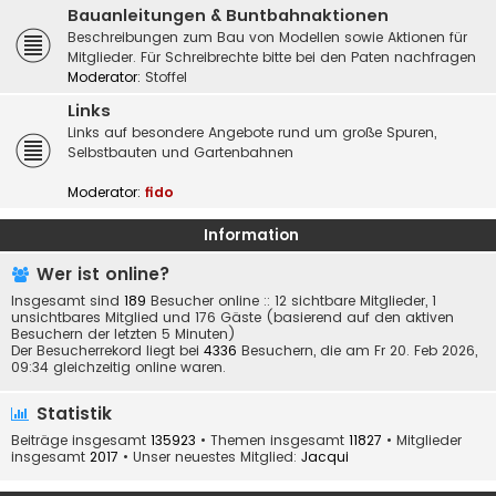
Bauanleitungen & Buntbahnaktionen
Beschreibungen zum Bau von Modellen sowie Aktionen für
Mitglieder. Für Schreibrechte bitte bei den Paten nachfragen
Moderator:
Stoffel
Links
Links auf besondere Angebote rund um große Spuren,
Selbstbauten und Gartenbahnen
Moderator:
fido
Information
Wer ist online?
Insgesamt sind
189
Besucher online :: 12 sichtbare Mitglieder, 1
unsichtbares Mitglied und 176 Gäste (basierend auf den aktiven
Besuchern der letzten 5 Minuten)
Der Besucherrekord liegt bei
4336
Besuchern, die am Fr 20. Feb 2026,
09:34 gleichzeitig online waren.
Statistik
Beiträge insgesamt
135923
• Themen insgesamt
11827
• Mitglieder
insgesamt
2017
• Unser neuestes Mitglied:
Jacqui