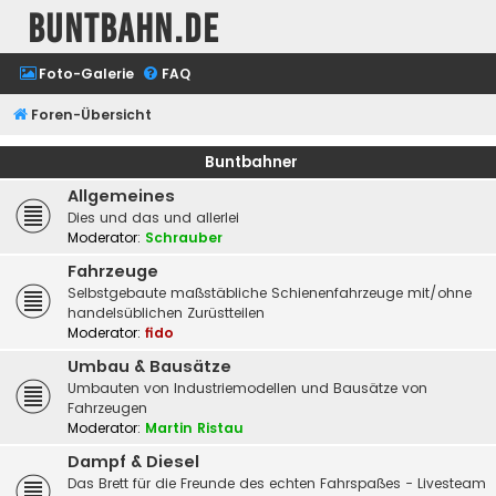
buntbahn.de
Foto-Galerie
FAQ
Foren-Übersicht
Buntbahner
Allgemeines
Dies und das und allerlei
Moderator:
Schrauber
Fahrzeuge
Selbstgebaute maßstäbliche Schienenfahrzeuge mit/ohne
handelsüblichen Zurüstteilen
Moderator:
fido
Umbau & Bausätze
Umbauten von Industriemodellen und Bausätze von
Fahrzeugen
Moderator:
Martin Ristau
Dampf & Diesel
Das Brett für die Freunde des echten Fahrspaßes - Livesteam