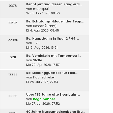
Kennt jemand diesen Rangierdi…
9378
von
mat-spur1
Sa 6. Jun 2026, 08:50
Re: Echtdampf-Modell des Teap…
10525
von
Henner (Henry)
Di 4. Aug 2026, 09:45
Re: Hauptbahn in Spur 2 / 64 …
22986
von
T 20
Mi 5. Aug 2026, 18:51
Re: Vernickeln mit Tamponverf…
6211
von
Stoffel
Mo 20. Apr 2026, 17:57
Re: Messinggussteile für Feld…
12233
von
Flachschieber
Di 28. Jul 2026, 22:54
Über 135 Jahre alte Eisenbahn…
10365
von
Regalbahner
Mo 27. Jul 2026, 07:52
60 Jahre Museumseisenbahn Bru…