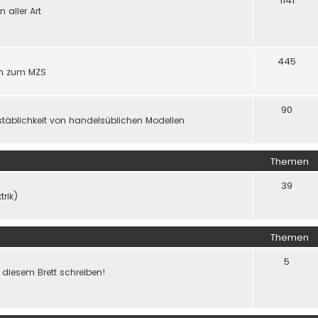
1141
aller Art
445
gen zum MZS
90
täblichkeit von handelsüblichen Modellen
Themen
39
trik)
Themen
5
f diesem Brett schreiben!