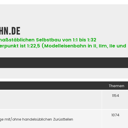
hn.de
aßstäblichen Selbstbau von 1:1 bis 1:32
punkt ist 1:22,5 (Modelleisenbahn in II, IIm, IIe und 
Themen
1154
1074
e mit/ohne handelsüblichen Zurüstteilen