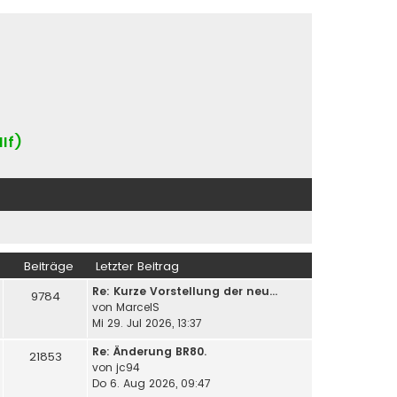
IIf)
Beiträge
Letzter Beitrag
Re: Kurze Vorstellung der neu…
9784
von
MarcelS
Mi 29. Jul 2026, 13:37
Re: Änderung BR80.
21853
von
jc94
Do 6. Aug 2026, 09:47