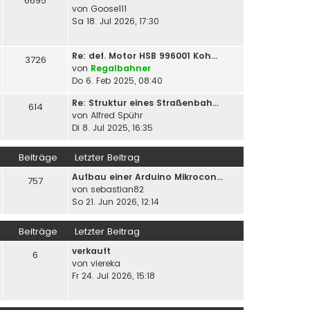
6695
von
Goose111
Sa 18. Jul 2026, 17:30
Re: def. Motor HSB 996001 Koh…
3726
von
Regalbahner
Do 6. Feb 2025, 08:40
Re: Struktur eines Straßenbah…
614
von
Alfred Spühr
Di 8. Jul 2025, 16:35
Beiträge
Letzter Beitrag
Aufbau einer Arduino Mikrocon…
757
von
sebastian82
So 21. Jun 2026, 12:14
Beiträge
Letzter Beitrag
verkauft
6
von
viereka
Fr 24. Jul 2026, 15:18