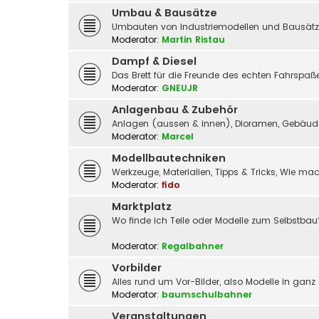
Umbau & Bausätze
Umbauten von Industriemodellen und Bausätz
Moderator:
Martin Ristau
Dampf & Diesel
Das Brett für die Freunde des echten Fahrspa
Moderator:
GNEUJR
Anlagenbau & Zubehör
Anlagen (aussen & innen), Dioramen, Gebäude,
Moderator:
Marcel
Modellbautechniken
Werkzeuge, Materialien, Tipps & Tricks, Wie m
Moderator:
fido
Marktplatz
Wo finde ich Teile oder Modelle zum Selbstbau
Moderator:
Regalbahner
Vorbilder
Alles rund um Vor-Bilder, also Modelle in ganz
Moderator:
baumschulbahner
Veranstaltungen