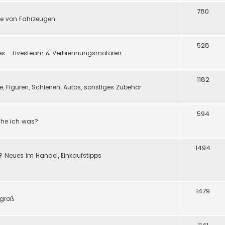
780
e von Fahrzeugen
528
ßes - Livesteam & Verbrennungsmotoren
1182
 Figuren, Schienen, Autos, sonstiges Zubehör
594
ache ich was?
1494
? Neues im Handel, Einkaufstipps
1479
 groß