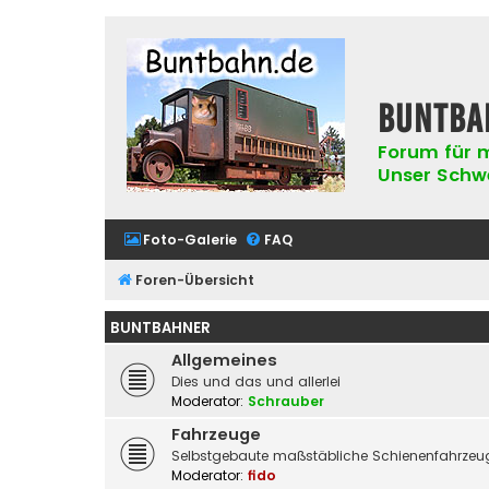
buntba
Forum für m
Unser Schwer
Foto-Galerie
FAQ
Foren-Übersicht
BUNTBAHNER
Allgemeines
Dies und das und allerlei
Moderator:
Schrauber
Fahrzeuge
Selbstgebaute maßstäbliche Schienenfahrzeug
Moderator:
fido