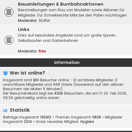
Bauanleitungen & Buntbahnaktionen
Beschreibungen zum Bau von Modellen sowie Aktionen für
Mitglieder. Für Schreibrechte bitte bei den Paten nachfragen
Moderator:
Stoffel
Links
Links auf besondere Angebote rund um große Spuren,
Selbstbauten und Gartenbahnen
Moderator:
fido
Information
Wer ist online?
Insgesamt sind
961
Besucher online :: 13 sichtbare Mitglieder, 0
unsichtbare Mitglieder und 948 Gäste (basierend auf den aktiven
Besuchern der letzten 5 Minuten)
Der Besucherrekord liegt bei
4336
Besuchern, die am Fr 20. Feb 2026,
09:34 gleichzeitig online waren.
Statistik
Beiträge insgesamt
135912
• Themen insgesamt
11828
• Mitglieder
insgesamt
2014
• Unser neuestes Mitglied:
Hygieia