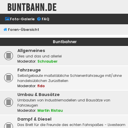
buntbahn.de
Foto-Galerie
FAQ
Foren-Übersicht
Buntbahner
Allgemeines
Dies und das und allerlei
Moderator:
Schrauber
Fahrzeuge
Selbstgebaute maßstäbliche Schienenfahrzeuge mit/ohne
handelsüblichen Zurüstteilen
Moderator:
fido
Umbau & Bausätze
Umbauten von Industriemodellen und Bausätze von
Fahrzeugen
Moderator:
Martin Ristau
Dampf & Diesel
Das Brett für die Freunde des echten Fahrspaßes - Livesteam