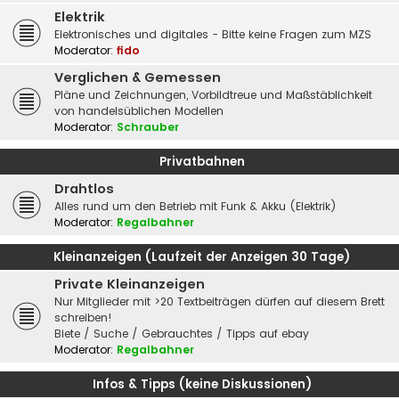
Elektrik
Elektronisches und digitales - Bitte keine Fragen zum MZS
Moderator:
fido
Verglichen & Gemessen
Pläne und Zeichnungen, Vorbildtreue und Maßstäblichkeit
von handelsüblichen Modellen
Moderator:
Schrauber
Privatbahnen
Drahtlos
Alles rund um den Betrieb mit Funk & Akku (Elektrik)
Moderator:
Regalbahner
Kleinanzeigen (Laufzeit der Anzeigen 30 Tage)
Private Kleinanzeigen
Nur Mitglieder mit >20 Textbeiträgen dürfen auf diesem Brett
schreiben!
Biete / Suche / Gebrauchtes / Tipps auf ebay
Moderator:
Regalbahner
Infos & Tipps (keine Diskussionen)