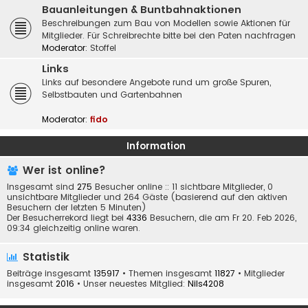
Bauanleitungen & Buntbahnaktionen
Beschreibungen zum Bau von Modellen sowie Aktionen für
Mitglieder. Für Schreibrechte bitte bei den Paten nachfragen
Moderator:
Stoffel
Links
Links auf besondere Angebote rund um große Spuren,
Selbstbauten und Gartenbahnen
Moderator:
fido
Information
Wer ist online?
Insgesamt sind
275
Besucher online :: 11 sichtbare Mitglieder, 0
unsichtbare Mitglieder und 264 Gäste (basierend auf den aktiven
Besuchern der letzten 5 Minuten)
Der Besucherrekord liegt bei
4336
Besuchern, die am Fr 20. Feb 2026,
09:34 gleichzeitig online waren.
Statistik
Beiträge insgesamt
135917
• Themen insgesamt
11827
• Mitglieder
insgesamt
2016
• Unser neuestes Mitglied:
Nils4208