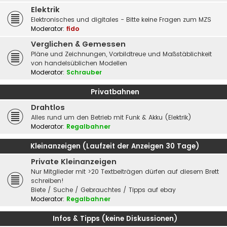
Elektrik
Elektronisches und digitales - Bitte keine Fragen zum MZS
Moderator:
fido
Verglichen & Gemessen
Pläne und Zeichnungen, Vorbildtreue und Maßstäblichkeit
von handelsüblichen Modellen
Moderator:
Schrauber
Privatbahnen
Drahtlos
Alles rund um den Betrieb mit Funk & Akku (Elektrik)
Moderator:
Regalbahner
Kleinanzeigen (Laufzeit der Anzeigen 30 Tage)
Private Kleinanzeigen
Nur Mitglieder mit >20 Textbeiträgen dürfen auf diesem Brett
schreiben!
Biete / Suche / Gebrauchtes / Tipps auf ebay
Moderator:
Regalbahner
Infos & Tipps (keine Diskussionen)