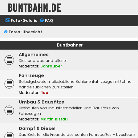
buntbahn.de
Foto-Galerie
FAQ
Foren-Übersicht
Buntbahner
Allgemeines
Dies und das und allerlei
Moderator:
Schrauber
Fahrzeuge
Selbstgebaute maßstäbliche Schienenfahrzeuge mit/ohne
handelsüblichen Zurüstteilen
Moderator:
fido
Umbau & Bausätze
Umbauten von Industriemodellen und Bausätze von
Fahrzeugen
Moderator:
Martin Ristau
Dampf & Diesel
Das Brett für die Freunde des echten Fahrspaßes - Livesteam